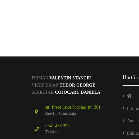
Hartă s
PRIMAR
VALENTIN STANCIU
VICEPRIMAR
TUDOR GEORGE
SECRETAR
COJOCARU DANIELA
str. Preot Luca Nicolae, nr. 301
Inform
Județul Constanța
Anunțu
0341 458 397
Telefon
Edilita