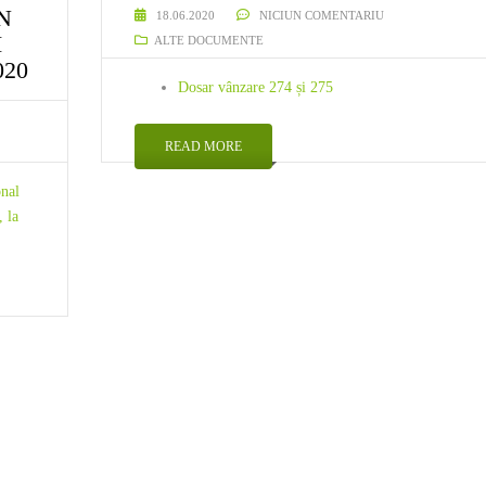
N
18.06.2020
NICIUN COMENTARIU
I
ALTE DOCUMENTE
020
Dosar vânzare 274 și 275
READ MORE
onal
 la