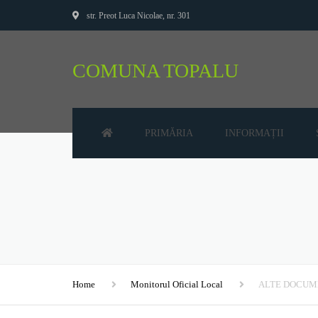
str. Preot Luca Nicolae, nr. 301
COMUNA TOPALU
PRIMĂRIA
INFORMAȚII
CONSILIUL LOCAL
AUDIENȚE
PRIMAR
BUGET
SECRETAR
DECLARAȚII DE AVERE
VICEPRIMAR
DECLARAȚII DE INTER
Home
Monitorul Oficial Local
ALTE DOCUM
PREZENTARE LOCALĂ
DISPOZIȚII