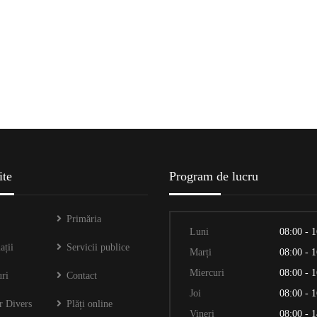
ite
Program de lucru
Primăria
Luni
08:00 - 
ații
Servicii publice
Marți
08:00 - 
Miercuri
08:00 - 
ri
Contact
Joi
08:00 - 
r Divers
Plăți online
Vineri
08:00 - 