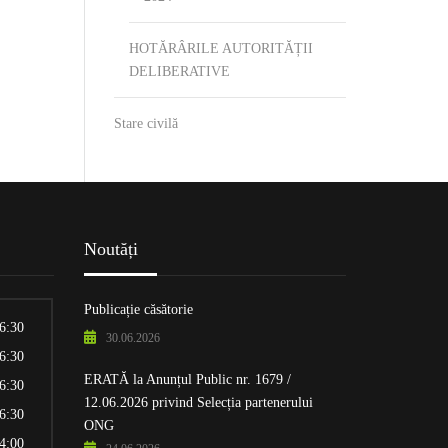
HOTĂRÂRILE AUTORITĂȚII
DELIBERATIVE
Stare civilă
Noutăți
Publicație căsătorie
16:30
30.06.2026
16:30
ERATĂ la Anunțul Public nr. 1679 /
16:30
12.06.2026 privind Selecția partenerului
16:30
ONG
14:00