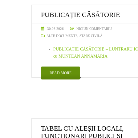
FORMULARE
PUBLICAȚIE CĂSĂTORIE
INTEGRARE EUROPEA
30.06.2026
NICIUN COMENTARIU
ALTE DOCUMENTE
,
STARE CIVILĂ
LEGISLAȚIE
PUBLICAȚIE CĂSĂTORIE – LUNTRARU I
STARE CIVILĂ
cu MUNTEAN ANNAMARIA
READ MORE
TABEL CU ALEŞII LOCALI,
FUNCŢIONARI PUBLICI ŞI