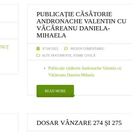
OFERTE VÂNZARE TERENURI
PUBLICAȚIE CĂSĂTORIE
ANDRONACHE VALENTIN CU
NĂ
VĂCĂREANU DANIELA-
MIHAELA
ONUȚ
07.09.2022
NICIUN COMENTARIU
ALTE DOCUMENTE
,
STARE CIVILĂ
Publicație căsătorie Andronache Valentin cu
Văcăreanu Daniela-Mihaela
READ MORE
DOSAR VÂNZARE 274 ȘI 275