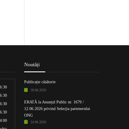
Noutăți
Publicație căsătorie
16:30
30.06.2026
16:30
ERATĂ la Anunțul Public nr. 1679 /
16:30
12.06.2026 privind Selecția partenerului
16:30
ONG
14:00
24.06.2026
nchis