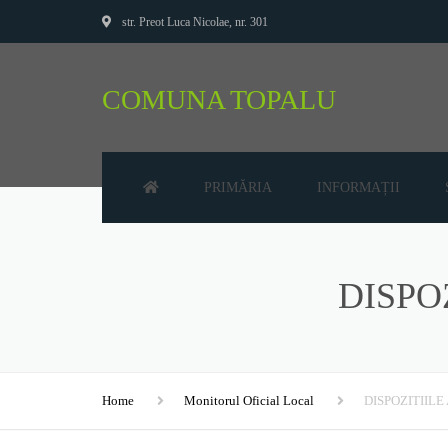
str. Preot Luca Nicolae, nr. 301
COMUNA TOPALU
PRIMĂRIA
INFORMAȚII
CONSILIUL LOCAL
AUDIENȚE
DISPO
PRIMAR
BUGET
SECRETAR
DECLARAȚII DE AVERE
VICEPRIMAR
DECLARAȚII DE INTER
Home
Monitorul Oficial Local
DISPOZITIILE
PREZENTARE LOCALĂ
DISPOZIȚII