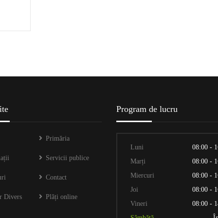
ite
Program de lucru
Primăria
Luni
08:00 - 
ații
Servicii publice
Marți
08:00 - 
Miercuri
08:00 - 
ri
Contact
Joi
08:00 - 
r Divers
Plăți online
Vineri
08:00 - 
Sâmbătă
Î