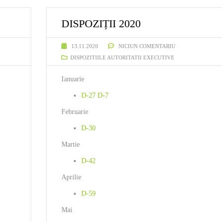
OFERTE VÂNZARE TERENURI
DISPOZIȚII 2020
NĂ
13.11.2020
NICIUN COMENTARIU
DISPOZITIILE AUTORITATII EXECUTIVE
Ianuarie
D-27
D-7
Februarie
D-30
Martie
D-42
Aprilie
D-59
Mai