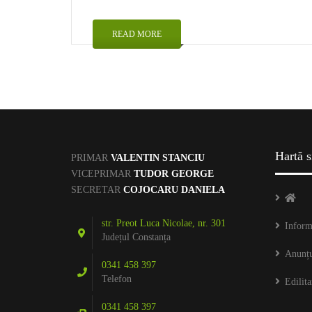
READ MORE
Hartă s
PRIMAR
VALENTIN STANCIU
VICEPRIMAR
TUDOR GEORGE
SECRETAR
COJOCARU DANIELA
str. Preot Luca Nicolae, nr. 301
Inform
Județul Constanța
Anunțu
0341 458 397
Telefon
Edilita
0341 458 397