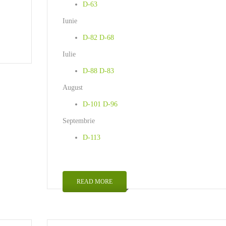
D-63
Iunie
D-82
D-68
Iulie
D-88
D-83
August
D-101
D-96
Septembrie
D-113
READ MORE