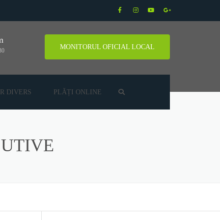
m
MONITORUL OFICIAL LOCAL
30
R DIVERS
PLĂȚI ONLINE
CUTIVE