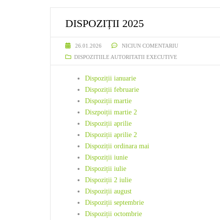
FORMULARE
DISPOZIȚII 2025
INTEGRARE EUROPEA
26.01.2026
NICIUN COMENTARIU
DISPOZITIILE AUTORITATII EXECUTIVE
LEGISLAȚIE
Dispoziții ianuarie
STARE CIVILĂ
Dispoziții februarie
Dispoziții martie
Diszpoiții martie 2
Dispoziții aprilie
Dispoziții aprilie 2
Dispoziții ordinara mai
Dispoziții iunie
Dispoziții iulie
Dispoziții 2 iulie
Dispoziții august
Dispoziții septembrie
Dispoziții octombrie