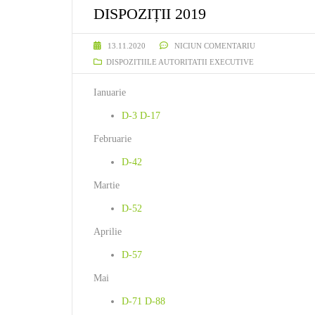
DISPOZIȚII 2019
13.11.2020
NICIUN COMENTARIU
DISPOZITIILE AUTORITATII EXECUTIVE
Ianuarie
D-3
D-17
Februarie
D-42
Martie
D-52
Aprilie
D-57
Mai
D-71
D-88