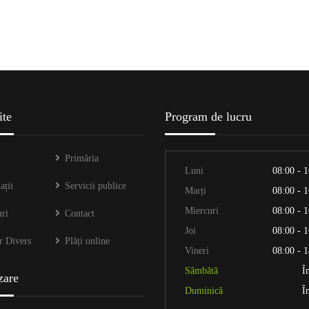
OFERTE VÂNZARE TERENURI
NĂ
ite
Program de lucru
Primăria
Luni
08:00 - 
ații
Servicii publice
Marți
08:00 - 
Miercuri
08:00 - 
ri
Contact
Joi
08:00 - 
r Divers
Plăți online
Vineri
08:00 - 
Sâmbătă
Î
zare
Duminică
Î