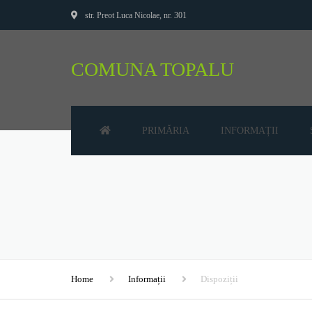
str. Preot Luca Nicolae, nr. 301
COMUNA TOPALU
PRIMĂRIA
INFORMAȚII
CONSILIUL LOCAL
AUDIENȚE
PRIMAR
BUGET
SECRETAR
DECLARAȚII DE AVERE
VICEPRIMAR
DECLARAȚII DE INTER
Home
Informații
Dispoziții
PREZENTARE LOCALĂ
DISPOZIȚII