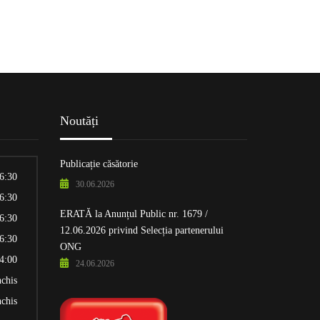
Noutăți
Publicație căsătorie
16:30
30.06.2026
16:30
ERATĂ la Anunțul Public nr. 1679 /
16:30
12.06.2026 privind Selecția partenerului
16:30
ONG
14:00
24.06.2026
nchis
nchis