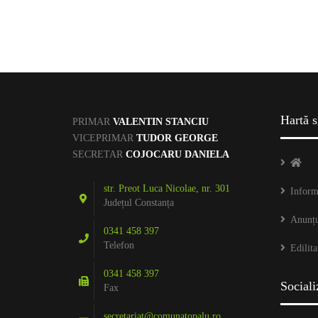
FORMULARE
INTEGRARE EUROPEA
LEGISLAȚIE
Hartă s
PRIMAR
VALENTIN STANCIU
STARE CIVILĂ
VICEPRIMAR
TUDOR GEORGE
SECRETAR
COJOCARU DANIELA
str. Preot Luca Nicolae, nr. 301
Inform
Județul Constanța
Anunțu
0341 458 397
Telefon
Edilita
0341 458 397
Sociali
Fax
secretariat@comunatopalu.ro