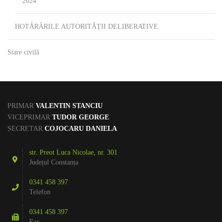
2024
HOTĂRÂRILE AUTORITĂȚII DELIBERATIVE
Stare civilă
PRIMAR
VALENTIN STANCIU
VICEPRIMAR
TUDOR GEORGE
SECRETAR
COJOCARU DANIELA
str. Preot Luca Nicolae, nr. 301
Județul Constanța
0341 458 397
Telefon
0341 458 397
Fax