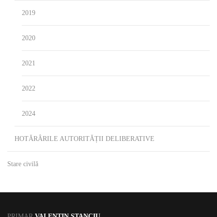
2019
2020
2021
2022
2024
HOTĂRÂRILE AUTORITĂȚII DELIBERATIVE
Stare civilă
PRIMAR
VALENTIN STANCIU