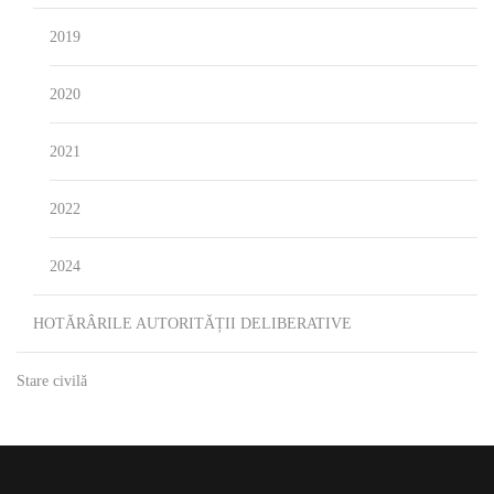
2019
2020
2021
2022
2024
HOTĂRÂRILE AUTORITĂȚII DELIBERATIVE
Stare civilă