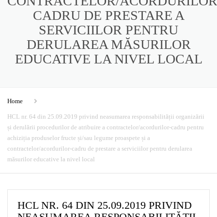
CONTRACTELOR/ACORDURILOR
CADRU DE PRESTARE A
SERVICIILOR PENTRU
DERULAREA MĂSURILOR
EDUCATIVE LA NIVEL LOCAL
Home
HCL nr. 64 din 25.09.2019 privind neasumarea responsabilității organizării
și derulării procedurilor de atribuire a contractelor/acordurilor-cadru pentru
achiziția produselor fructe și/sau legume proaspete și a
contractelor/acordurilor-cadru de prestare a serviciilor pentru derularea
măsurilor educative la nivel local
HCL NR. 64 DIN 25.09.2019 PRIVIND
NEASUMAREA RESPONSABILITĂȚII