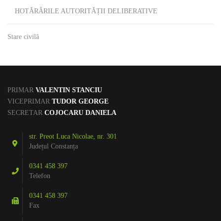
HOTĂRÂRILE AUTORITĂȚII DELIBERATIVE
Stare civilă
PRIMAR
VALENTIN STANCIU
VICEPRIMAR
TUDOR GEORGE
SECRETAR
COJOCARU DANIELA
str. Preot Luca Nicolae, nr. 301
Județul Constanța
0341 458 397
Telefon
0341 458 397
Fax