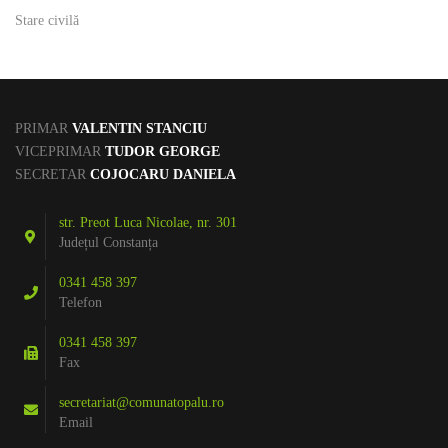
Stare civilă
PRIMAR
VALENTIN STANCIU
VICEPRIMAR
TUDOR GEORGE
SECRETAR
COJOCARU DANIELA
str. Preot Luca Nicolae, nr. 301
Județul Constanța
0341 458 397
Telefon
0341 458 397
Fax
secretariat@comunatopalu.ro
Email