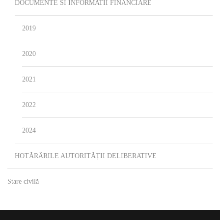
DOCUMENTE SI INFORMATII FINANCIARE
2019
2020
2021
2022
2024
HOTĂRÂRILE AUTORITĂȚII DELIBERATIVE
Stare civilă