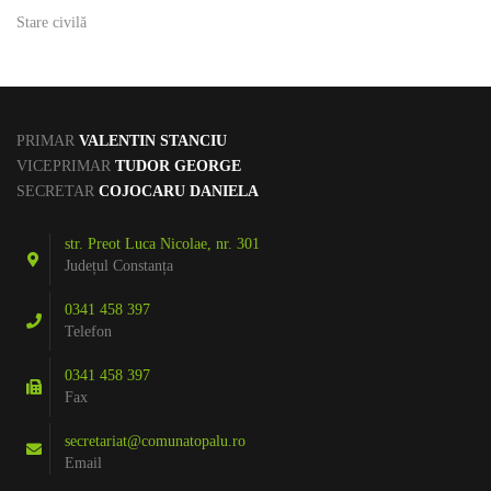
Stare civilă
PRIMAR
VALENTIN STANCIU
VICEPRIMAR
TUDOR GEORGE
SECRETAR
COJOCARU DANIELA
str. Preot Luca Nicolae, nr. 301
Județul Constanța
0341 458 397
Telefon
0341 458 397
Fax
secretariat@comunatopalu.ro
Email