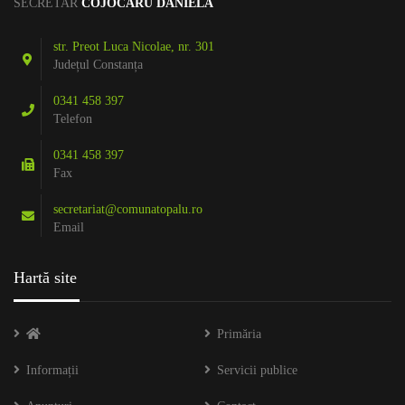
SECRETAR
COJOCARU DANIELA
str. Preot Luca Nicolae, nr. 301
Județul Constanța
0341 458 397
Telefon
0341 458 397
Fax
secretariat@comunatopalu.ro
Email
Hartă site
Primăria
Informații
Servicii publice