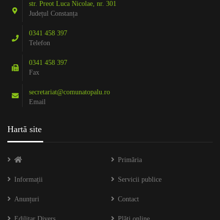
str. Preot Luca Nicolae, nr. 301
Județul Constanța
0341 458 397
Telefon
0341 458 397
Fax
secretariat@comunatopalu.ro
Email
Hartă site
Primăria
Informații
Servicii publice
Anunțuri
Contact
Edilitar Divers
Plăți online