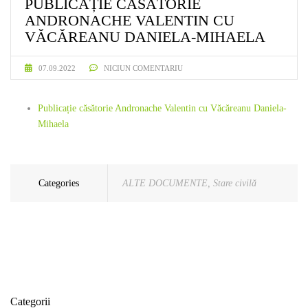
PUBLICAȚIE CĂSĂTORIE
ANDRONACHE VALENTIN CU
VĂCĂREANU DANIELA-MIHAELA
07.09.2022
NICIUN COMENTARIU
Publicație căsătorie Andronache Valentin cu Văcăreanu Daniela-
Mihaela
Categories
ALTE DOCUMENTE
,
Stare civilă
Categorii