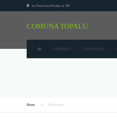
str. Preot Luca Nicolae, nr. 301
COMUNA TOPALU
PRIMĂRIA
INFORMAȚII
CONSILIUL LOCAL
AUDIENȚE
PRIMAR
BUGET
SECRETAR
DECLARAȚII DE AVERE
VICEPRIMAR
DECLARAȚII DE INTER
Home
Dezvoltare
PREZENTARE LOCALĂ
DISPOZIȚII