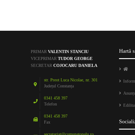
FORMULARE
INTEGRARE EUROPEA
LEGISLAȚIE
Hartă s
PRIMAR
VALENTIN STANCIU
STARE CIVILĂ
VICEPRIMAR
TUDOR GEORGE
SECRETAR
COJOCARU DANIELA
str. Preot Luca Nicolae, nr. 301
Inform
Județul Constanța
Anunțu
0341 458 397
Telefon
Edilita
0341 458 397
Sociali
Fax
secretariat@comunatopalu.ro