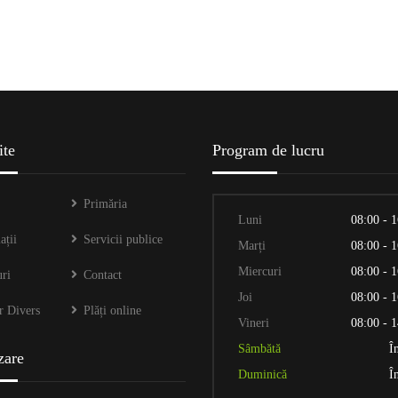
OFERTE VÂNZARE TERENURI
NĂ
ite
Program de lucru
Primăria
Luni
08:00 - 
ații
Servicii publice
Marți
08:00 - 
Miercuri
08:00 - 
ri
Contact
Joi
08:00 - 
r Divers
Plăți online
Vineri
08:00 - 
Sâmbătă
Î
zare
Duminică
Î