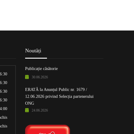
Noutăți
Publicație căsătorie
16:30
30.06.2026
16:30
ERATĂ la Anunțul Public nr. 1679 /
16:30
12.06.2026 privind Selecția partenerului
16:30
ONG
14:00
24.06.2026
nchis
nchis